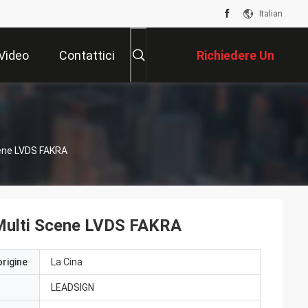
Italian
Video
Contattici
Richiedere Un
Preventivo
Scene LVDS FAKRA
 Multi Scene LVDS FAKRA
origine
La Cina
LEADSIGN