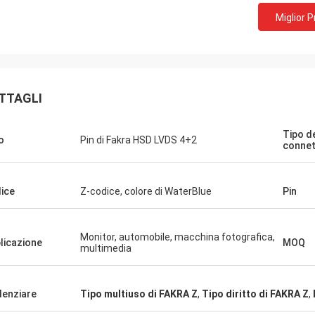
Miglior 
TTAGLI
Tipo d
o
Pin di Fakra HSD LVDS 4+2
connet
ice
Z-codice, colore di WaterBlue
Pin
Monitor, automobile, macchina fotografica,
licazione
MOQ
multimedia
denziare
Tipo multiuso di FAKRA Z
,
Tipo diritto di FAKRA Z
,