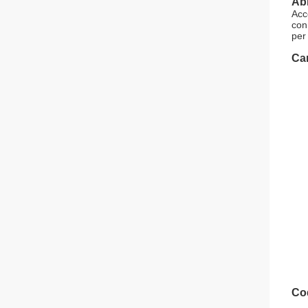
Abi
Acc
con
per 
Car
Cod