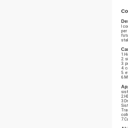
Co
Des
I c
per
fot
sta
Car
1.H
2. 
3. 
4. 
5. 
6.M
App
sis
2.H
3.D
Sis
Tra
col
7.C