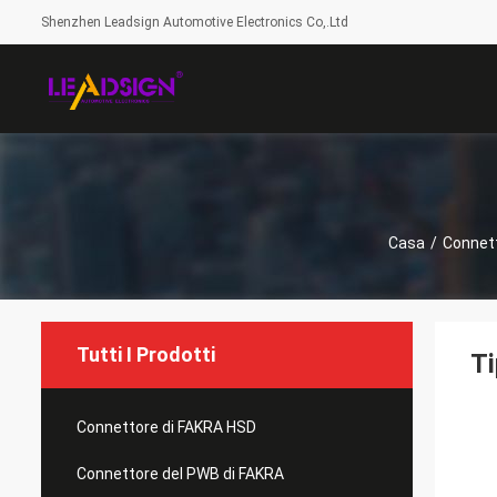
Shenzhen Leadsign Automotive Electronics Co,.Ltd
Casa
/
Connet
Tutti I Prodotti
Ti
Connettore di FAKRA HSD
Connettore del PWB di FAKRA