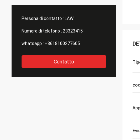
Persona di contatto :
LAW
Numero di telefono :
23323415
DE
whatsapp :
+8618100277605
Contatto
Tip
cod
App
Evi