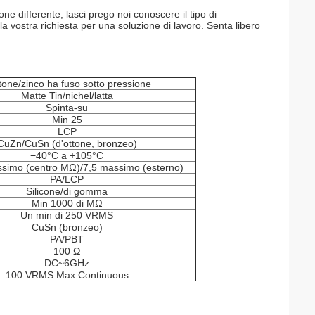
ne differente, lasci prego noi conoscere il tipo di
la vostra richiesta per una soluzione di lavoro. Senta libero
ttone/zinco ha fuso sotto pressione
Matte Tin/nichel/latta
Spinta-su
Min 25
LCP
CuZn/CuSn (d'ottone, bronzeo)
−40°C a +105°C
imo (centro MΩ)/7,5 massimo (esterno)
PA/LCP
Silicone/di gomma
Min 1000 di MΩ
Un min di 250 VRMS
CuSn (bronzeo)
PA/PBT
100 Ω
DC~6GHz
100 VRMS Max Continuous