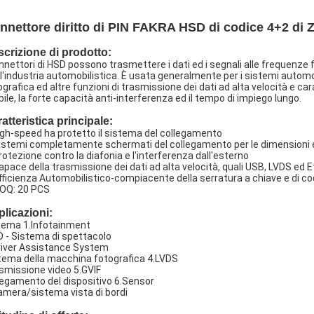
nnettore diritto di PIN FAKRA HSD di codice 4+2 di 
crizione di prodotto:
onnettori di HSD possono trasmettere i dati ed i segnali alle frequenze f
 l'industria automobilistica. È usata generalmente per i sistemi automo
ografica ed altre funzioni di trasmissione dei dati ad alta velocità e car
bile, la forte capacità anti-interferenza ed il tempo di impiego lungo.
atteristica principale:
igh-speed ha protetto il sistema del collegamento
sistemi completamente schermati del collegamento per le dimensioni ed 
protezione contro la diafonia e l'interferenza dall'esterno
capace della trasmissione dei dati ad alta velocità, quali USB, LVDS ed 
efficienza Automobilistico-compiacente della serratura a chiave e di co
OQ: 20 PCS
licazioni:
tema 1.Infotainment
D - Sistema di spettacolo
river Assistance System
tema della macchina fotografica 4.LVDS
smissione video 5.GVIF
legamento del dispositivo 6.Sensor
amera/sistema vista di bordi