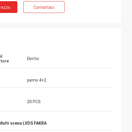
Prezzo
Contattaci
el
Diritto
tore
perno 4+2
20 PCS
Multi scena LVDS FAKRA