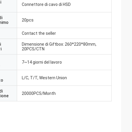
i
Connettore di cavo di HSD
di
20pcs
inimo
Contact the seller
i
Dimensione di Giftbox: 260*220*80mm,
i
20PCS/CTN
7~14 giorni del lavoro
a
L/C, T/T, Western Union
to
di
20000PCS/Month
zione