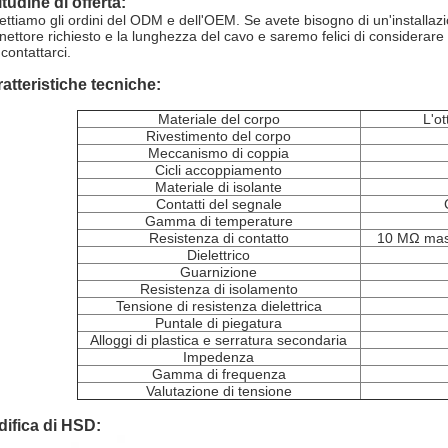
tudine di offerta:
ettiamo gli ordini del ODM e dell'OEM. Se avete bisogno di un'installazio
nettore richiesto e la lunghezza del cavo e saremo felici di considerare 
contattarci.
atteristiche tecniche:
Materiale del corpo
L'o
Rivestimento del corpo
Meccanismo di coppia
Cicli accoppiamento
Materiale di isolante
Contatti del segnale
Gamma di temperature
Resistenza di contatto
10 MΩ mass
Dielettrico
Guarnizione
Resistenza di isolamento
Tensione di resistenza dielettrica
Puntale di piegatura
Alloggi di plastica e serratura secondaria
Impedenza
Gamma di frequenza
Valutazione di tensione
ifica di HSD: