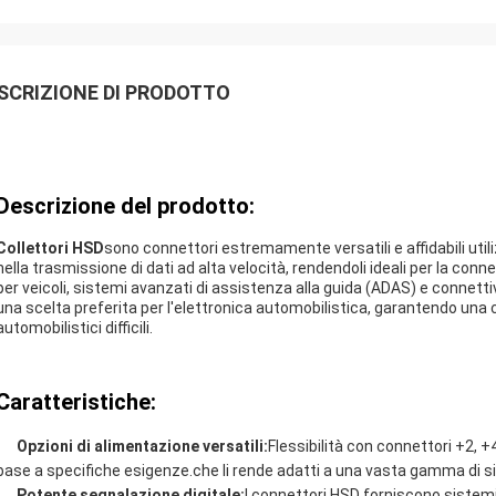
SCRIZIONE DI PRODOTTO
Descrizione del prodotto:
Collettori HSD
sono connettori estremamente versatili e affidabili utili
nella trasmissione di dati ad alta velocità, rendendoli ideali per la co
per veicoli, sistemi avanzati di assistenza alla guida (ADAS) e connettiv
una scelta preferita per l'elettronica automobilistica, garantendo una co
automobilistici difficili.
Caratteristiche:
Opzioni di alimentazione versatili:
Flessibilità con connettori +2, 
base a specifiche esigenze.che li rende adatti a una vasta gamma di si
Potente segnalazione digitale:
I connettori HSD forniscono sistemi 