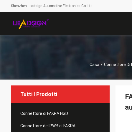
Shenzhen Leadsign Automotive Electronics Co,.Ltd
Casa
/
Connettore Di
Tutti I Prodotti
FA
a
Connettore di FAKRA HSD
Connettore del PWB di FAKRA