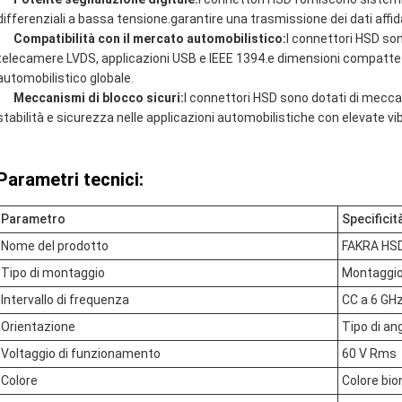
differenziali a bassa tensione.garantire una trasmissione dei dati affidabi
Compatibilità con il mercato automobilistico:
I connettori HSD son
telecamere LVDS, applicazioni USB e IEEE 1394.e dimensioni compatte p
automobilistico globale.
Meccanismi di blocco sicuri:
I connettori HSD sono dotati di mecca
stabilità e sicurezza nelle applicazioni automobilistiche con elevate vi
Parametri tecnici:
Parametro
Specificit
Nome del prodotto
FAKRA HSD
Tipo di montaggio
Montaggio
Intervallo di frequenza
CC a 6 GH
Orientazione
Tipo di an
Voltaggio di funzionamento
60 V Rms
Colore
Colore bio