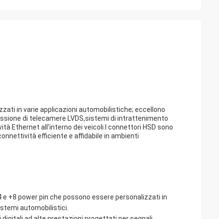
zzati in varie applicazioni automobilistiche; eccellono
nnessione di telecamere LVDS,sistemi di intrattenimento
ità Ethernet all'interno dei veicoli.I connettori HSD sono
nnettività efficiente e affidabile in ambienti
+4 e +8 power pin che possono essere personalizzati in
stemi automobilistici.
digitali ad alte prestazioni progettati per segnali