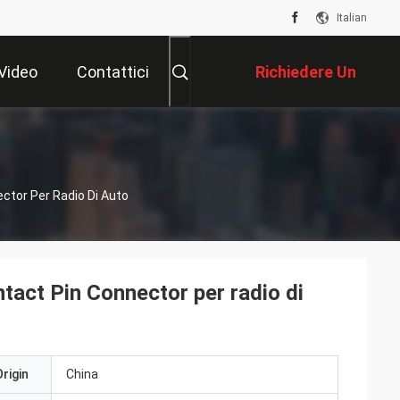
Italian
Video
Contattici
Richiedere Un
Preventivo
tor Per Radio Di Auto
ct Pin Connector per radio di
rigin
China