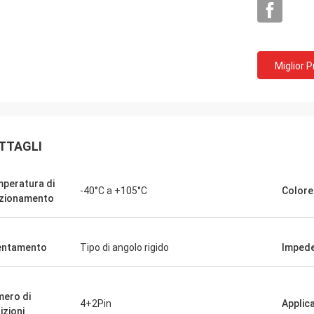
Miglior 
TTAGLI
peratura di
-40°C a +105°C
Colore
zionamento
entamento
Tipo di angolo rigido
Imped
ero di
4+2Pin
Applic
izioni