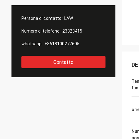
Persona di contatto :
LAW
Numero di telefono :
23323415
whatsapp :
+8618100277605
Contatto
DE
Tem
fun
ori
Num
pos