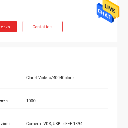
Prezzo
Contattaci
Claret Violeta/4004Colore
enza
100Ω
azioni
Camera LVDS, USB e IEEE 1394