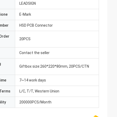
LEADSIGN
zione
E-Mark
umber
HSD PCB Connector
Order
20PCS
Contact the seller
g
Giftbox size:260*220*80mm, 20PCS/CTN
Time
7~14 work days
Terms
L/C, T/T, Western Union
lity
200000PCS/Month