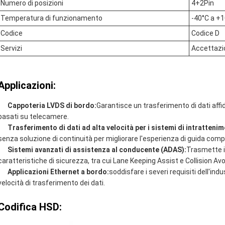
Numero di posizioni
4+2Pin
Temperatura di funzionamento
-40°C a +
Codice
Codice D
Servizi
Accettaz
Applicazioni:
Cappoteria LVDS di bordo:
Garantisce un trasferimento di dati affi
basati su telecamere.
Trasferimento di dati ad alta velocità per i sistemi di intratteni
senza soluzione di continuità per migliorare l'esperienza di guida comp
Sistemi avanzati di assistenza al conducente (ADAS):
Trasmette i 
caratteristiche di sicurezza, tra cui Lane Keeping Assist e Collision Av
Applicazioni Ethernet a bordo:
soddisfare i severi requisiti dell'ind
velocità di trasferimento dei dati.
Codifica HSD: