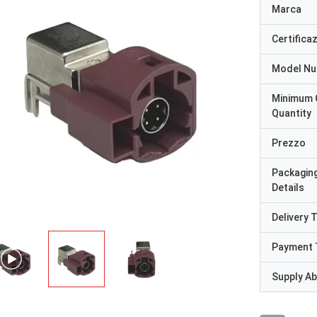
Marca
Certifica
Model N
Minimum 
Quantity
Prezzo
Packagin
Details
Delivery 
Payment 
Supply Abi