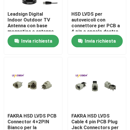
Leadsign Digital
HSD LVDS per
Chi siamo
Indoor Outdoor TV
autoveicoli con
Antenna con base
connettore per PCB a
magnetica e antenna
4 pin a angolo destro
Giro della fabbrica
TV via cavo lunga 16,5
Invia richiesta
Invia richiesta
piedi per 50 miglia
Controllo di qualità
Contattaci
Richiedi un preventivo
Connettore di FAKRA HSD
FAKRA HSD LVDS PCB
FAKRA HSD LVDS
Connector 4+2PIN
Cable 4 pin PCB Plug
Connettore del PWB di FAKRA
Bianco per la
Jack Connectors per