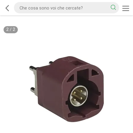
2
/
2