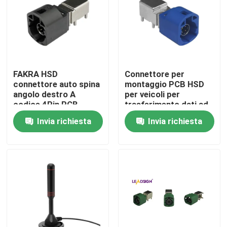
FAKRA HSD
Connettore per
connettore auto spina
montaggio PCB HSD
angolo destro A
per veicoli per
codice 4Pin PCB
trasferimento dati ad
montaggio
alta velocità
Invia richiesta
Invia richiesta
Casa
Prodotti
Video