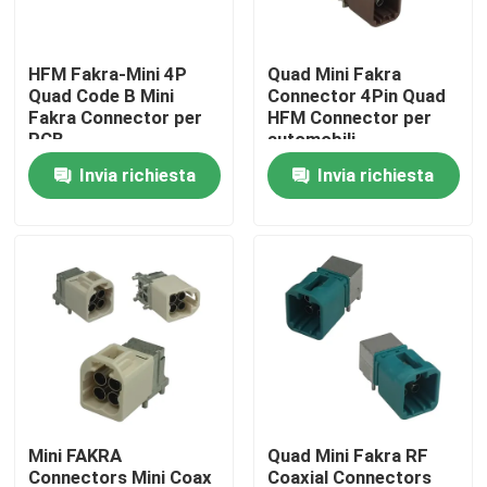
Chi siamo
HFM Fakra-Mini 4P
Quad Mini Fakra
Quad Code B Mini
Connector 4Pin Quad
Fakra Connector per
HFM Connector per
Giro della fabbrica
PCB
automobili
Invia richiesta
Invia richiesta
Controllo di qualità
Contattaci
Richiedi un preventivo
Connettore di FAKRA HSD
Mini FAKRA
Quad Mini Fakra RF
Connettore del PWB di FAKRA
Connectors Mini Coax
Coaxial Connectors