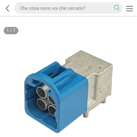
1
/
1